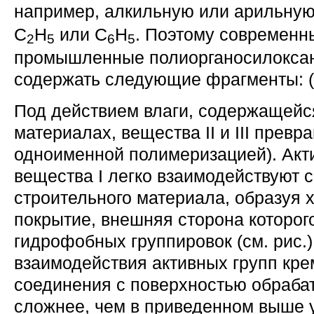
например, алкильную или арильную
C
H
или C
H
. Поэтому современн
2
5
6
5
промышленные полиорганосилокса
содержать следующие фрагменты: (см. 
Под действием влаги, содержащейс
материалах, вещества II и III превр
одноименной полимеризацией). Акт
вещества I легко взаимодействуют 
строительного материала, образуя 
покрытие, внешняя сторона которого
гидрофобных группировок (см. рис.
взаимодействия активных групп кре
соединения с поверхностью обраба
сложнее, чем в приведенном выше 