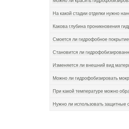
Можно ли красить гидрофобизиро
На какой стадии отделки нужно на
Какова глубина проникновения ги
Смоется ли гидрофобное покрыти
Становится ли гидрофобизированн
Изменяется ли внешний вид матер
Можно ли гидрофобизировать мокр
При какой температуре можно обр
Нужно ли использовать защитные 