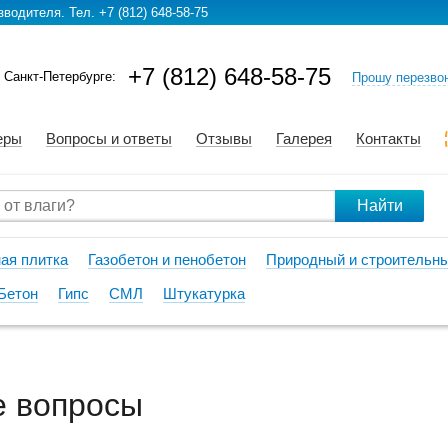
водителя. Тел. +7 (812) 648-58-75
+7 (812) 648-58-75
 Санкт-Петербурге:
Прошу перезво
еры
Вопросы и ответы
Отзывы
Галерея
Контакты
Найти
ая плитка
Газобетон и пенобетон
Природный и строительн
Бетон
Гипс
СМЛ
Штукатурка
е вопросы