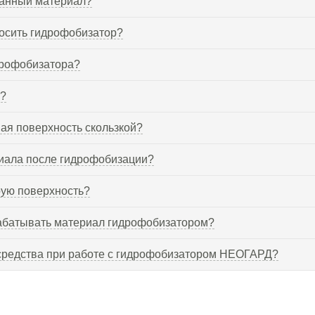
ванный материал?
носить гидрофобизатор?
дрофобизатора?
е?
ая поверхность скользкой?
иала после гидрофобизации?
ую поверхность?
абатывать материал гидрофобизатором?
средства при работе с гидрофобизатором НЕОГАРД?