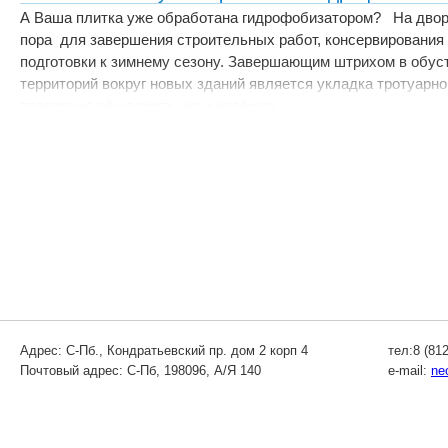
А Ваша плитка уже обработана гидрофобизатором? На дворе 
пора для завершения строительных работ, консервирования 
подготовки к зимнему сезону. Завершающим штрихом в обуст
территорий вокруг новых зданий является укладка тротуарно
правильно её уложить, но и надёжно…
Адрес: С-Пб., Кондратьевский пр. дом 2 корп 4
тел:8 (812
Почтовый адрес: С-Пб, 198096, А/Я 140
e-mail:
ne