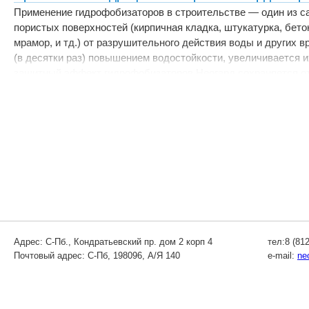
Применение гидрофобизаторов в строительстве — один из 
пористых поверхностей (кирпичная кладка, штукатурка, бетон
мрамор, и тд.) от разрушительного действия воды и других 
(в десятки раз) повышением водостойкости, увеличивается 
защитный эффект гидрофобизаторов Неогард сохраняется от
Адрес: С-Пб., Кондратьевский пр. дом 2 корп 4
тел:8 (812
Почтовый адрес: С-Пб, 198096, А/Я 140
e-mail:
ne